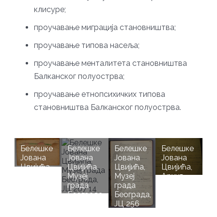
клисуре;
проучавање миграција становништва;
проучавање типова насеља;
проучавање менталитета становништва
Балканског полуострва;
проучавање етнопсихичких типова
становништва Балканског полуострва.
Белешке
Белешке
Белешке
Белешке
Јована
Јована
Јована
Јована
Цвијића,
Цвијића,
Цвијића,
Цвијића,
Музеј
Музеј
Музеј
Архив
града
града
града
Српске
Београда,
Београда,
Београда,
академије
ЈЦ 262
ЈЦ 267 14
ЈЦ 256
наука и
75
42
уметности,