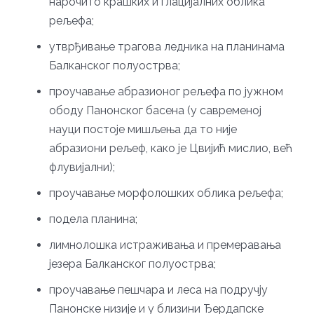
нарочито крашких и глацијалних облика
рељефа;
утврђивање трагова ледника на планинама
Балканског полуострва;
проучавање абразионог рељефа по јужном
ободу Панонског басена (у савременој
науци постоје мишљења да то није
абразиони рељеф, како је Цвијић мислио, већ
флувијални);
проучавање морфолошких облика рељефа;
подела планина;
лимнолошка истраживања и премеравања
језера Балканског полуострва;
проучавање пешчара и леса на подручју
Панонске низије и у близини Ђердапске