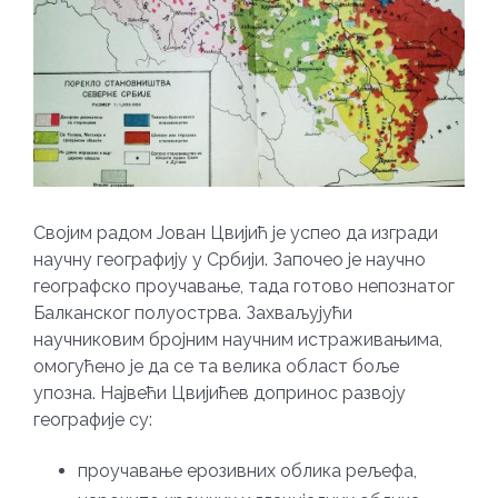
Cвојим радом Јован Цвијић је успео да изгради
научну географију у Србији. Започео је научно
географско проучавање, тада готово непознатог
Балканског полуострва. Захваљујући
научниковим бројним научним истраживањима,
омогућено је да се та велика област боље
упозна. Највећи Цвијићев допринос развоју
географије су:
проучавање ерозивних облика рељефа,