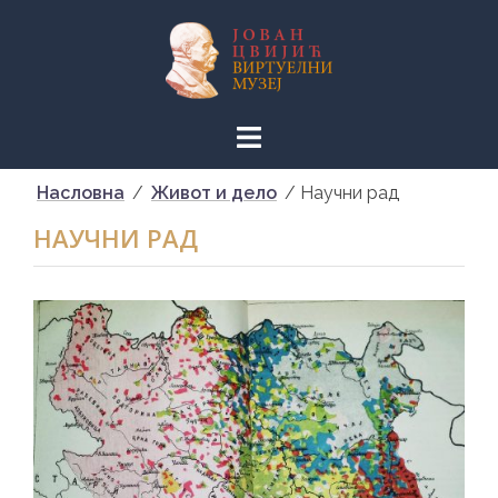
Skip
to
content
Насловна
/
Живот и дело
/
Научни рад
НАУЧНИ РАД